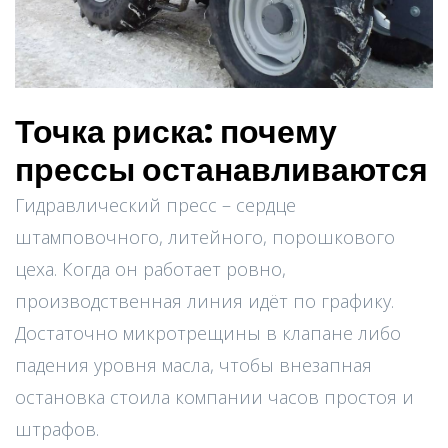
Точка риска: почему
прессы останавливаются
Гидравлический пресс – сердце
штамповочного, литейного, порошкового
цеха. Когда он работает ровно,
производственная линия идёт по графику.
Достаточно микротрещины в клапане либо
падения уровня масла, чтобы внезапная
остановка стоила компании часов простоя и
штрафов.