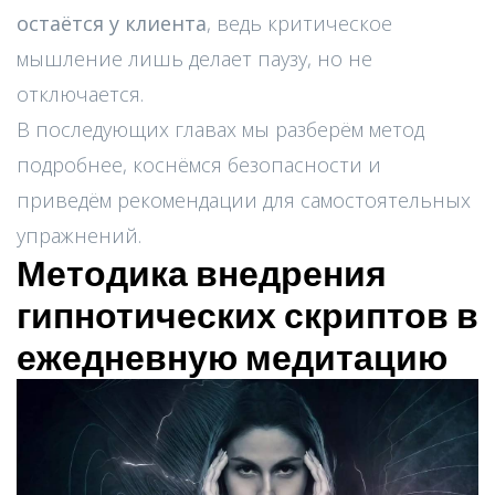
остаётся у клиента
, ведь критическое
мышление лишь делает паузу, но не
отключается.
В последующих главах мы разберём метод
подробнее, коснёмся безопасности и
приведём рекомендации для самостоятельных
упражнений.
Методика внедрения
гипнотических скриптов в
ежедневную медитацию