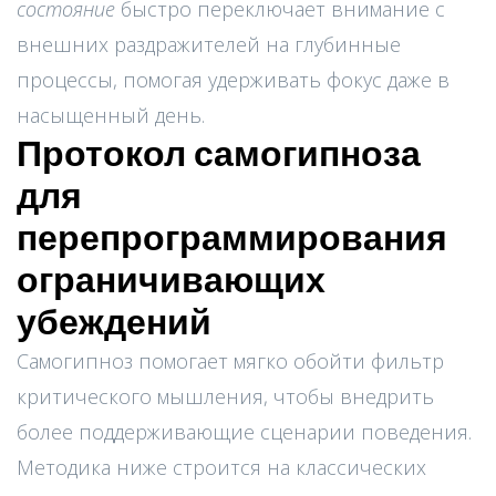
состояние
быстро переключает внимание с
внешних раздражителей на глубинные
процессы, помогая удерживать фокус даже в
насыщенный день.
Протокол самогипноза
для
перепрограммирования
ограничивающих
убеждений
Самогипноз помогает мягко обойти фильтр
критического мышления, чтобы внедрить
более поддерживающие сценарии поведения.
Методика ниже строится на классических