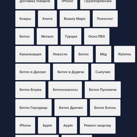
Доставка товаров
iPhone
Грузоперевозки
Ковры
Книги
Beauty Magic
Психолог
Бетон
Металл
Турция
Окна ПВХ
Канализация
Новости
Бетон
Мёд
Ryterna
Бетон в Дукоре
Бетон в Дудичи
Сыпучие
Бетон Блужа
Бетононасосы
Бетон Пуховичи
Бетон Городище
Бетон Дричин
Бетон Блонь
iPhone
Apple
Apple
Ремонт квартир