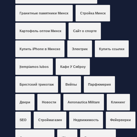
Гранитные памятники Минск
Стройка Минск
Картофель оптом Минск
Сайт о спорте
Купить iPhone в Минске
Электрик
Купить ссылки
Įtempiamos lubos
Кафе У Сяброу
Брестский трикотаж
Вейпы
Парфюмерия
Двери
Новости
Aeronautica Militare
Клининг
SEO
Строймагазин
Недвижимость
Фейерверки