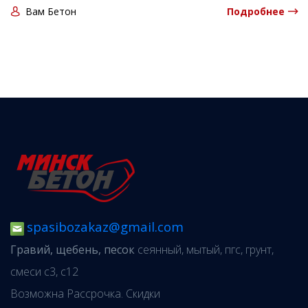
Вам Бетон
Подробнее
spasibozakaz@gmail.com
Гравий, щебень, песок
сеянный, мытый, пгс, грунт,
смеси с3, с12
Возможна Рассрочка. Скидки