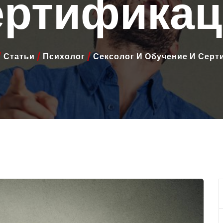
ертификац
/
Статьи
/
Психолог
/
Сексолог И Обучение И Сер