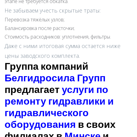
этапе не требуется обкатка.
Не забываем учесть скрытые траты:
Перевозка тяжёлых узлов;
Балансировка после расточки;
Стоимость расходников: уплотнения, фильтры.
Даже с ними итоговая сумма остается ниже
цены заводского комплекта.
Группа компаний
Белгидросила Групп
предлагает
услуги по
ремонту гидравлики и
гидравлического
оборудования
в своих
филиалах в
Минске
и