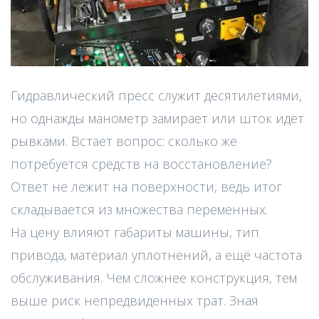
Гидравлический пресс служит десятилетиями,
но однажды манометр замирает или шток идёт
рывками. Встает вопрос: сколько же
потребуется средств на восстановление?
Ответ не лежит на поверхности, ведь итог
складывается из множества переменных.
На цену влияют габариты машины, тип
привода, материал уплотнений, а ещё частота
обслуживания. Чем сложнее конструкция, тем
выше риск непредвиденных трат. Зная