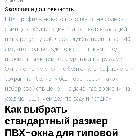
изделий.
Экология и долговечность
ПВХ профиль нового поколения не содержит
свинца; стабилизация выполняется кальций-
цинк рецептурой. Срок службы превышает
40
лет
, что подтверждено испытаниями под
переменными температурными нагрузками.
Окна легко моются, не боятся ультрафиолета и
сохраняют белизну без перекраски. Такой
набор свойств ценен на даче, где времени на
уход меньше, чем дел по саду и грядкам.
Как выбрать
стандартный размер
ПВХ-окна для типовой